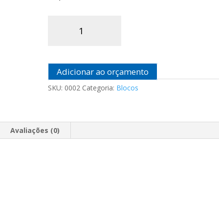
Meio
Bloco
de
Concreto
quantidade
Adicionar ao orçamento
SKU:
0002
Categoria:
Blocos
Avaliações (0)