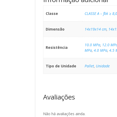
Classe
CLASSE A – fbk ≥ 8,
Dimensão
14x19x14 cm
,
14x1
10.0 MPa
,
12.0 MP
Resistência
MPa
,
4.0 MPa
,
4.5 
Tipo de Unidade
Pallet
,
Unidade
Avaliações
Não há avaliações ainda.