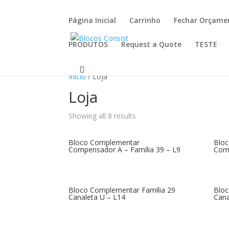
Página Inicial
Carrinho
Fechar Orçame
PRODUTOS
Request a Quote
TESTE
Início
/ Loja
Loja
Showing all 8 results
Bloco Complementar
Blo
Compensador A – Família 39 – L9
Comp
Bloco Complementar Família 29
Bloc
Canaleta U – L14
Cana