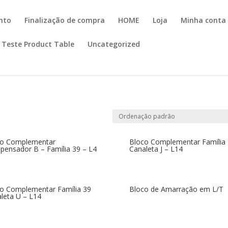
nto
Finalização de compra
HOME
Loja
Minha conta
Teste Product Table
Uncategorized
co Complementar
Bloco Complementar Família
ensador B – Família 39 – L4
Canaleta J – L14
o Complementar Família 39
Bloco de Amarração em L/T
leta U – L14