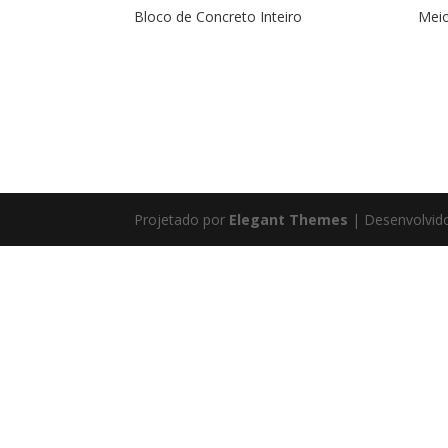
Bloco de Concreto Inteiro
Meio
Projetado por
Elegant Themes
| Desenvolvid