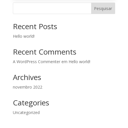
Família
39
Pesquisar
-
L4
quantidade
Recent Posts
Hello world!
Recent Comments
A WordPress Commenter
em
Hello world!
Archives
novembro 2022
Categories
Uncategorized