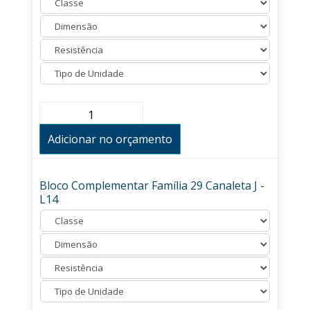
Bloco
Complementar
Família
Adicionar no orçamento
29
Canaleta
U
-
Bloco Complementar Família 29 Canaleta J -
L14
L14
quantidade