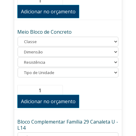
de
Concreto
Adicionar no orçamento
Inteiro
quantidade
Meio Bloco de Concreto
Meio
Bloco
de
Adicionar no orçamento
Concreto
quantidade
Bloco Complementar Família 29 Canaleta U -
L14