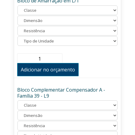
Bloco de Amarração em L/T
L14
quantidade
Bloco
de
Amarração
Adicionar no orçamento
em
L/T
quantidade
Bloco Complementar Compensador A -
Família 39 - L9