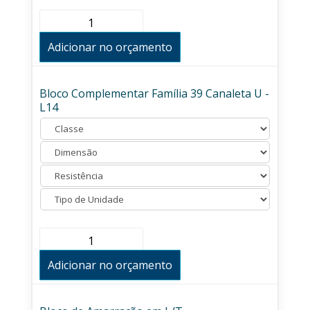
Bloco
Complementar
Família
Adicionar no orçamento
29
Canaleta
J
-
Bloco Complementar Família 39 Canaleta U -
L14
L14
quantidade
Bloco
Complementar
Família
Adicionar no orçamento
39
Canaleta
U
-