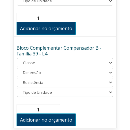
Bloco
Complementar
Compensador
Adicionar no orçamento
A
-
Família
39
Bloco Complementar Compensador B -
-
Família 39 - L4
L9
quantidade
Bloco
Complementar
Compensador
Adicionar no orçamento
B
-